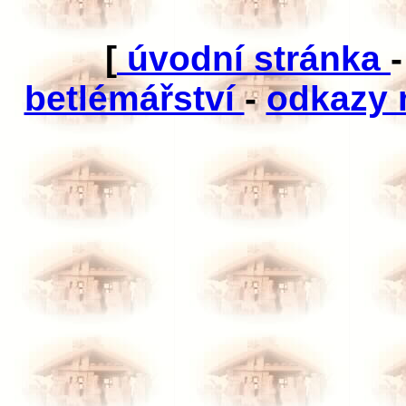
[
úvodní stránka
betlémářství
-
odkazy 