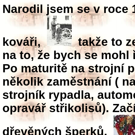
Narodil jsem se v roce 
kováři,
takže to z
na to, že bych se mohl 
Po maturitě na strojní 
několik zaměstnání ( na
strojník rypadla, autom
opravář střikolisů). Za
dřevěných šperků,