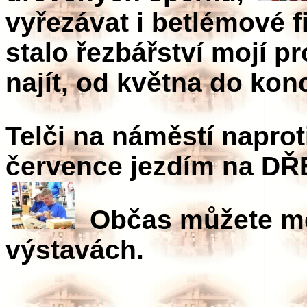
vyřezávat i betlémové f
stalo řezbářství mojí p
najít, od května do konc
Telči na náměstí naproti
července jezdím na DŘ
Občas můžete mé 
výstavách.